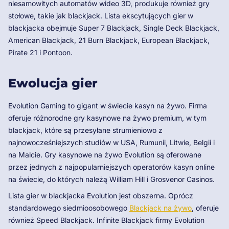
niesamowitych automatów wideo 3D, produkuje również gry
stołowe, takie jak blackjack. Lista ekscytujących gier w
blackjacka obejmuje Super 7 Blackjack, Single Deck Blackjack,
American Blackjack, 21 Burn Blackjack, European Blackjack,
Pirate 21 i Pontoon.
Ewolucja gier
Evolution Gaming to gigant w świecie kasyn na żywo. Firma
oferuje różnorodne gry kasynowe na żywo premium, w tym
blackjack, które są przesyłane strumieniowo z
najnowocześniejszych studiów w USA, Rumunii, Litwie, Belgii i
na Malcie. Gry kasynowe na żywo Evolution są oferowane
przez jednych z najpopularniejszych operatorów kasyn online
na świecie, do których należą William Hill i Grosvenor Casinos.
Lista gier w blackjacka Evolution jest obszerna. Oprócz
standardowego siedmioosobowego
Blackjack na żywo
, oferuje
również Speed Blackjack. Infinite Blackjack firmy Evolution