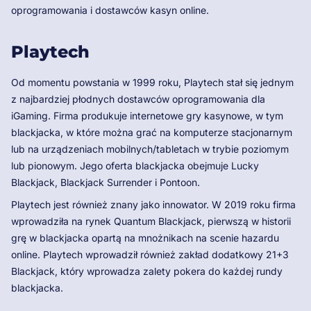
oprogramowania i dostawców kasyn online.
Playtech
Od momentu powstania w 1999 roku, Playtech stał się jednym
z najbardziej płodnych dostawców oprogramowania dla
iGaming. Firma produkuje internetowe gry kasynowe, w tym
blackjacka, w które można grać na komputerze stacjonarnym
lub na urządzeniach mobilnych/tabletach w trybie poziomym
lub pionowym. Jego oferta blackjacka obejmuje Lucky
Blackjack, Blackjack Surrender i Pontoon.
Playtech jest również znany jako innowator. W 2019 roku firma
wprowadziła na rynek Quantum Blackjack, pierwszą w historii
grę w blackjacka opartą na mnożnikach na scenie hazardu
online. Playtech wprowadził również zakład dodatkowy 21+3
Blackjack, który wprowadza zalety pokera do każdej rundy
blackjacka.