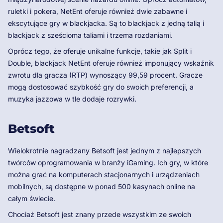
ruletki i pokera, NetEnt oferuje również dwie zabawne i
ekscytujące gry w blackjacka. Są to blackjack z jedną talią i
blackjack z sześcioma taliami i trzema rozdaniami.
Oprócz tego, że oferuje unikalne funkcje, takie jak Split i
Double, blackjack NetEnt oferuje również imponujący wskaźnik
zwrotu dla gracza (RTP) wynoszący 99,59 procent. Gracze
mogą dostosować szybkość gry do swoich preferencji, a
muzyka jazzowa w tle dodaje rozrywki.
Betsoft
Wielokrotnie nagradzany Betsoft jest jednym z najlepszych
twórców oprogramowania w branży iGaming. Ich gry, w które
można grać na komputerach stacjonarnych i urządzeniach
mobilnych, są dostępne w ponad 500 kasynach online na
całym świecie.
Chociaż Betsoft jest znany przede wszystkim ze swoich