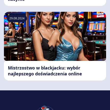
29.08.2024
Mistrzostwo w blackjacku: wybór
najlepszego doświadczenia online