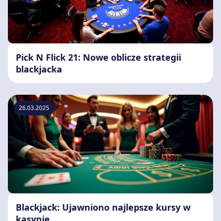
Pick N Flick 21: Nowe oblicze strategii
blackjacka
26.03.2025
Blackjack: Ujawniono najlepsze kursy w
kasynie