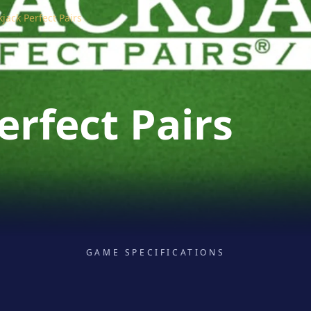
kjack Perfect Pairs
erfect Pairs
GAME SPECIFICATIONS