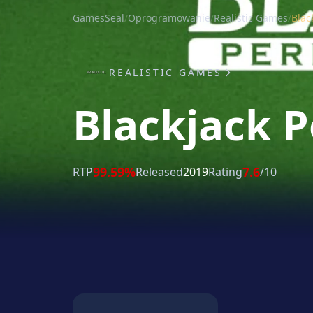
GamesSeal
/
Oprogramowanie
/
Realistic Games
/
Blac
REALISTIC GAMES
Blackjack P
99.59%
7.6
RTP
Released
2019
Rating
/10