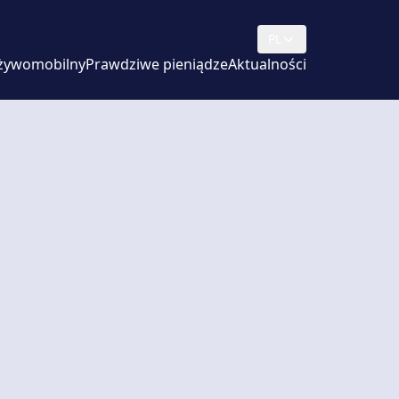
PL
 żywo
mobilny
Prawdziwe pieniądze
Aktualności