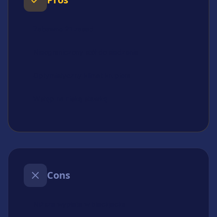
Zabawne 21 zasad
Nieograniczony stół do siedzenia
Optymistyczny klimat krupiera
Wstęp na niską stawkę
Cons
Niższa wypłata w blackjacka